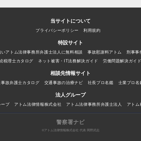
当サイトについて
プライバシーポリシー
利用規約
特設サイト
強いアトム法律事務所弁護士法人に無料相談
事故慰謝料アトム
刑事事
続税理士カタログ
ネット被害・IT法務解決ガイド
労働問題解決ガイ
相談先情報サイト
通事故弁護士カタログ
交通事故の治療ナビ
社長プロ名鑑
士業プロ名
法人グループ
ループ
アトム法律情報株式会社
アトム法律事務所弁護士法人
アトム
警察署ナビ
©アトム法律情報株式会社 代表 岡野武志