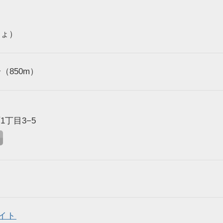
しょ）
（850m）
丁目3−5
イト