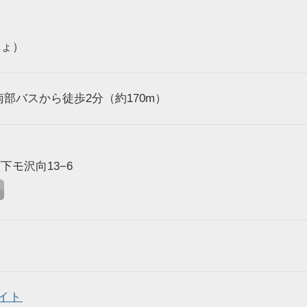
しょ）
部バスから徒歩2分（約170m）
モ沢向13−6
イト