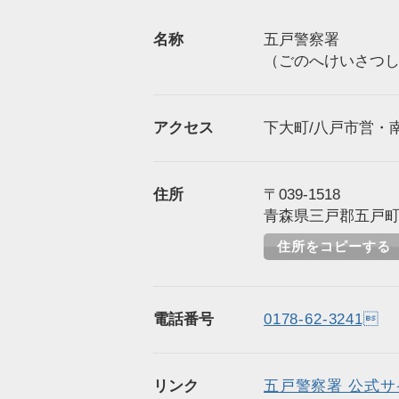
名称
五戸警察署
（ごのへけいさつ
アクセス
下大町/八戸市営・南
住所
〒039-1518
青森県三戸郡五戸町下
住所をコピーする
電話番号
0178-62-3241
リンク
五戸警察署 公式サ