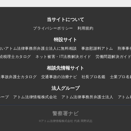
当サイトについて
プライバシーポリシー
利用規約
特設サイト
強いアトム法律事務所弁護士法人に無料相談
事故慰謝料アトム
刑事事
続税理士カタログ
ネット被害・IT法務解決ガイド
労働問題解決ガイ
相談先情報サイト
通事故弁護士カタログ
交通事故の治療ナビ
社長プロ名鑑
士業プロ名
法人グループ
ループ
アトム法律情報株式会社
アトム法律事務所弁護士法人
アトム
警察署ナビ
©アトム法律情報株式会社 代表 岡野武志