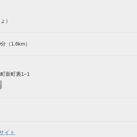
しょ）
分（1.6km）
町新町裏1−1
サイト