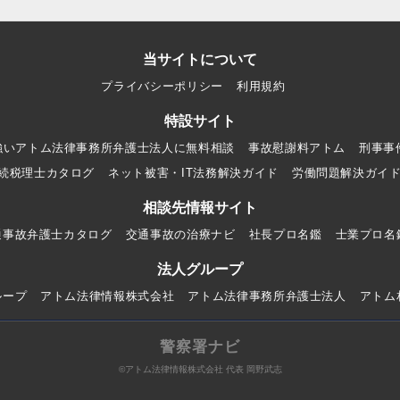
当サイトについて
プライバシーポリシー
利用規約
特設サイト
強いアトム法律事務所弁護士法人に無料相談
事故慰謝料アトム
刑事事
続税理士カタログ
ネット被害・IT法務解決ガイド
労働問題解決ガイ
相談先情報サイト
通事故弁護士カタログ
交通事故の治療ナビ
社長プロ名鑑
士業プロ名
法人グループ
ループ
アトム法律情報株式会社
アトム法律事務所弁護士法人
アトム
警察署ナビ
©アトム法律情報株式会社 代表 岡野武志