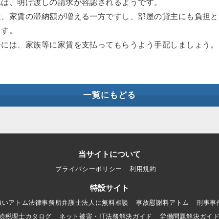
れば、明け渡しの請求が容認されるようです。
は、家賃の滞納額が増える一方ですし、部屋の貸主にも負担と
ます。
合には、家族等に家賃を支払ってもらうよう手配しましょう。
一覧にもどる
当サイトについて
プライバシーポリシー
利用規約
特設サイト
強いアトム法律事務所弁護士法人に無料相談
事故慰謝料アトム
刑事事
続税理士カタログ
ネット被害・IT法務解決ガイド
労働問題解決ガイ